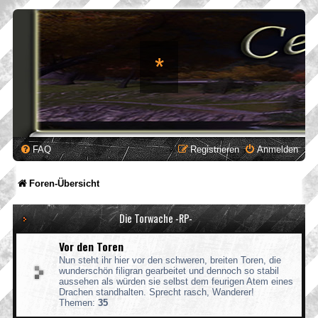
*
FAQ
Registrieren
Anmelden
Foren-Übersicht
Die Torwache -RP-
Vor den Toren
Nun steht ihr hier vor den schweren, breiten Toren, die
wunderschön filigran gearbeitet und dennoch so stabil
aussehen als würden sie selbst dem feurigen Atem eines
Drachen standhalten. Sprecht rasch, Wanderer!
Themen:
35